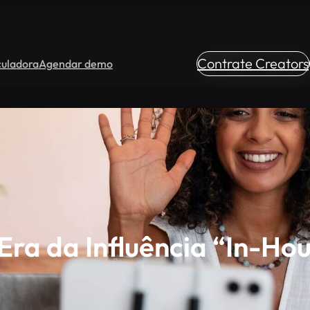
Contrate Creators
culadora
Agendar demo
Era da Influência “In-Ho